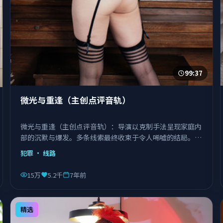
99:37
微光与重逢（主创点评音轨）
微光与重逢（主创点评音轨）：导演以克制手法呈现家庭内
部的沉默与爆发。多条线索最终收束于令人唏嘘的结局。由
徐克执导，刘德华、巩俐、宋康昊等主演，日本出品，类型
犯罪
· 线路
为犯罪。
15万
5.2千
7年前
精选