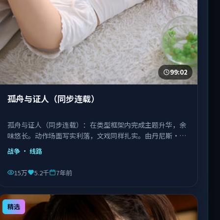
99:02
孤舟与证人（同步连载）
孤舟与证人（同步连载）：在类型框架内完成主题升华，余
味悠长。动作场面写实利落，文戏同样扎实。由丹尼斯·维
伦纽瓦执导，文淇、宋康昊、长泽雅美等主演，越南出品，
战争
· 线路
类型为战争。
15万
5.2千
7年前
精选