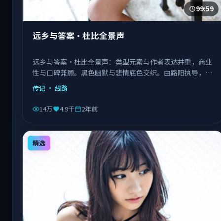
99:59
远乡与答案·杜比全景声
远乡与答案·杜比全景声：类型元素与作者表达并重，商业
性与口碑兼顾。黑色幽默与悲情底色交织。由路阳执导，张
译、肖战、杨紫琼等主演，中国香港出品，类型为传记。
传记
· 线路
14万
4.9千
2年前
精选