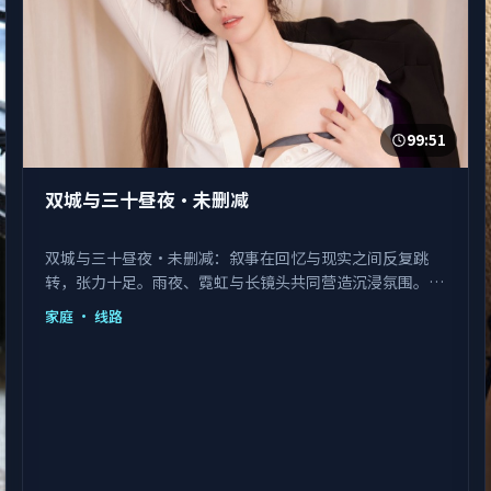
99:51
双城与三十昼夜·未删减
双城与三十昼夜·未删减：叙事在回忆与现实之间反复跳
转，张力十足。雨夜、霓虹与长镜头共同营造沉浸氛围。由
陈凯歌执导，佟丽娅、马丽、瑛太等主演，韩国出品，类型
家庭
· 线路
为家庭。