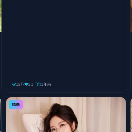
15万
5.1千
1年前
精选