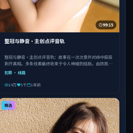
99:15
整冠与静音·主创点评音轨
整冠与静音·主创点评音轨：故事在一次次意外对峙中层层
剥开真相。多条线索最终收束于令人唏嘘的结局。由陈凯歌
执导，乔杉、沈腾、易烊千玺等主演，泰国出品，类型为犯
犯罪
· 线路
罪。
14万
5千
1年前
精选