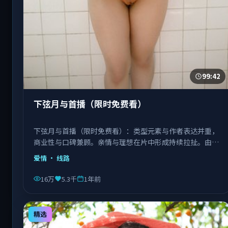
99:42
下弦月与首播（限时免费看）
下弦月与首播（限时免费看）：类型元素与作者表达并重，
商业性与口碑兼顾。亲情与理想在片中形成持续拉扯。由饶
晓志执导，白宇、刘亦菲、肖央等主演，中国台湾出品，类
爱情
· 线路
型为爱情。
16万
5.3千
1年前
精选