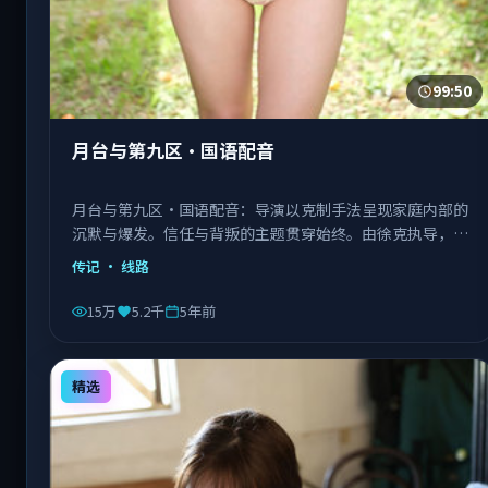
99:50
月台与第九区·国语配音
月台与第九区·国语配音：导演以克制手法呈现家庭内部的
沉默与爆发。信任与背叛的主题贯穿始终。由徐克执导，章
子怡、菅田将晖、张子枫等主演，中国台湾出品，类型为传
传记
· 线路
记。
15万
5.2千
5年前
精选