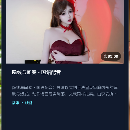
99:08
隐线与间奏·国语配音
隐线与间奏·国语配音：导演以克制手法呈现家庭内部的沉
默与爆发。动作场面写实利落，文戏同样扎实。由李安执
导，王景春、艾伦、赵丽颖等主演，中国大陆出品，类型为
战争
· 线路
战争。