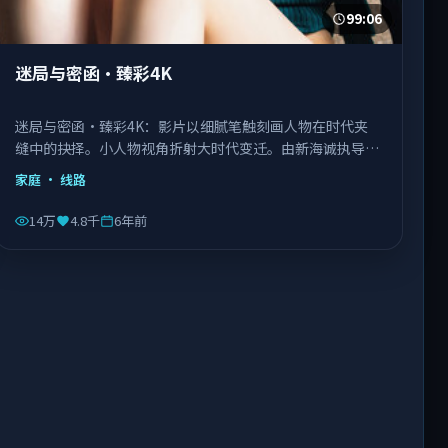
99:06
迷局与密函·臻彩4K
迷局与密函·臻彩4K：影片以细腻笔触刻画人物在时代夹
缝中的抉择。小人物视角折射大时代变迁。由新海诚执导，
刘德华、王景春、王凯等主演，泰国出品，类型为家庭。
家庭
· 线路
14万
4.8千
6年前