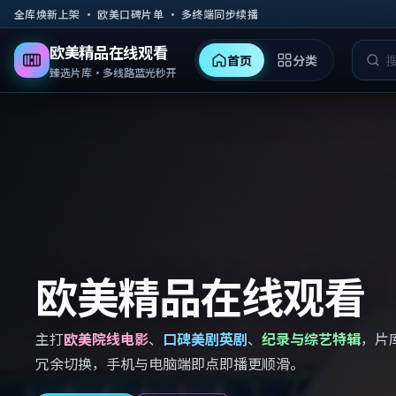
跳到主要内容
全库焕新上架 · 欧美口碑片单 · 多终端同步续播
欧美精品在线观看
首页
分类
臻选片库·多线路蓝光秒开
欧美精品在线观看
主打
欧美院线电影
、
口碑美剧英剧
、
纪录与综艺特辑
，片
冗余切换，手机与电脑端即点即播更顺滑。