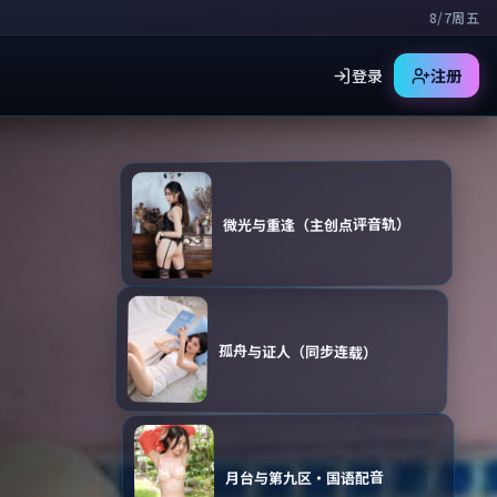
8/7周五
登录
注册
微光与重逢（主创点评音轨）
孤舟与证人（同步连载）
月台与第九区·国语配音